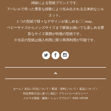
姉妹による型紙ブランドです。
アパレルで培った豊富な経験により生み出される立体的なシル
エット。
１つの型紙で様々なデザインが楽しめる〇〇way。
ベビーサイズからメンズサイズまで家族お揃いでも楽しめる豊
富なサイズ展開が特徴の型紙です。
※当店の型紙は個人利用に限り商用利用が可能です。
ホーム
/
支払い方法について
/
配送・送料について
/
返品について
/
特定商取引法に基づく表記
/
プライバシーポリシー
/
メルマガ登録・解除
/
ショップブログ
/
RSS
/
ATOM