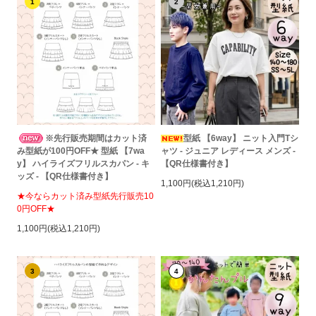
1
2
※先行販売期間はカット済
型紙 【6way】 ニット入門Tシ
み型紙が100円OFF★ 型紙 【7wa
ャツ - ジュニア レディース メンズ -
y】 ハイライズフリルスカパン - キ
【QR仕様書付き】
ッズ - 【QR仕様書付き】
1,100円(税込1,210円)
★今ならカット済み型紙先行販売10
0円OFF★
1,100円(税込1,210円)
3
4