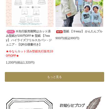
※先行販売期間はカット済
型紙 【９way】 かんたんプル
み型紙が100円OFF★ 型紙 【7wa
900円(税込990円)
y】 ハイライズフリルスカパン - ジ
ュニア - 【QR仕様書付き】
★今ならカット済み型紙先行販売10
0円OFF★
1,200円(税込1,320円)
もっと見る