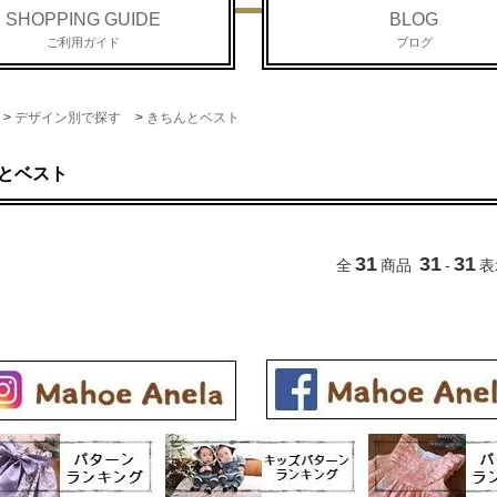
SHOPPING GUIDE
BLOG
ご利用ガイド
ブログ
>
デザイン別で探す
>
きちんとベスト
とベスト
31
31
31
全
商品
-
表