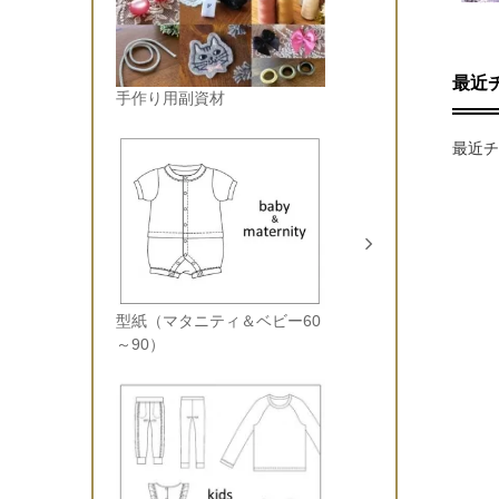
最近
手作り用副資材
最近チ
型紙（マタニティ＆ベビー60
～90）