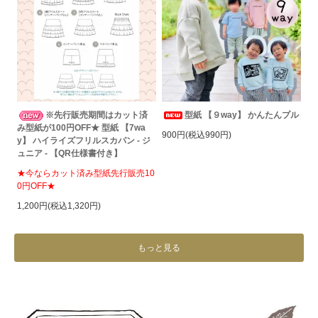
※先行販売期間はカット済
型紙 【９way】 かんたんプル
み型紙が100円OFF★ 型紙 【7wa
900円(税込990円)
y】 ハイライズフリルスカパン - ジ
ュニア - 【QR仕様書付き】
★今ならカット済み型紙先行販売10
0円OFF★
1,200円(税込1,320円)
もっと見る