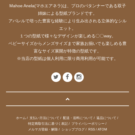
Mahoe Anela(マホエアネラ)は、プロのパタンナーである双子
姉妹による型紙ブランドです。
アパレルで培った豊富な経験により生み出される立体的なシル
エット。
１つの型紙で様々なデザインが楽しめる〇〇way。
ベビーサイズからメンズサイズまで家族お揃いでも楽しめる豊
富なサイズ展開が特徴の型紙です。
※当店の型紙は個人利用に限り商用利用が可能です。
ホーム
/
支払い方法について
/
配送・送料について
/
返品について
/
特定商取引法に基づく表記
/
プライバシーポリシー
/
メルマガ登録・解除
/
ショップブログ
/
RSS
/
ATOM