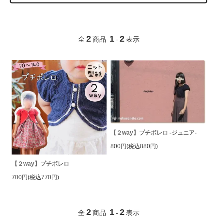
2
1
2
全
商品
-
表示
【２way】プチボレロ -ジュニア-
800円(税込880円)
【２way】プチボレロ
700円(税込770円)
2
1
2
全
商品
-
表示