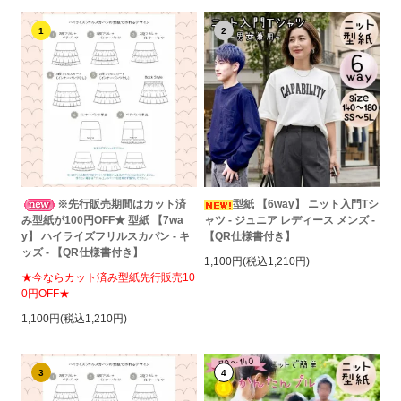
1
2
※先行販売期間はカット済
型紙 【6way】 ニット入門Tシ
み型紙が100円OFF★ 型紙 【7wa
ャツ - ジュニア レディース メンズ -
y】 ハイライズフリルスカパン - キ
【QR仕様書付き】
ッズ - 【QR仕様書付き】
1,100円(税込1,210円)
★今ならカット済み型紙先行販売10
0円OFF★
1,100円(税込1,210円)
3
4