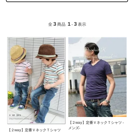
3
1
3
全
商品
-
表示
【２way】定番ＶネックＴシャツ -
メンズ-
【２way】定番ＶネックＴシャツ