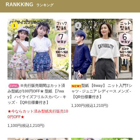
RANKKING
ランキング
1
2
※先行販売期間はカット済
型紙 【6way】 ニット入門Tシ
み型紙が100円OFF★ 型紙 【7wa
ャツ - ジュニア レディース メンズ -
y】 ハイライズフリルスカパン - キ
【QR仕様書付き】
ッズ - 【QR仕様書付き】
1,100円(税込1,210円)
★今ならカット済み型紙先行販売10
0円OFF★
1,100円(税込1,210円)