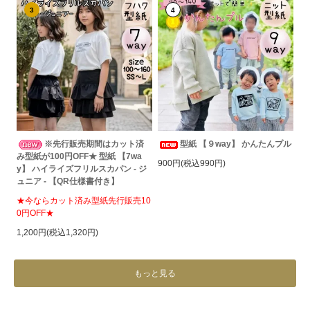
3
4
※先行販売期間はカット済
型紙 【９way】 かんたんプル
み型紙が100円OFF★ 型紙 【7wa
900円(税込990円)
y】 ハイライズフリルスカパン - ジ
ュニア - 【QR仕様書付き】
★今ならカット済み型紙先行販売10
0円OFF★
1,200円(税込1,320円)
もっと見る