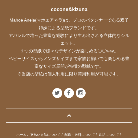
cocone&kizuna
Mahoe Anela(マホエアネラ)は、プロのパタンナーである双子
姉妹による型紙ブランドです。
アパレルで培った豊富な経験により生み出される立体的なシル
エット。
１つの型紙で様々なデザインが楽しめる〇〇way。
ベビーサイズからメンズサイズまで家族お揃いでも楽しめる豊
富なサイズ展開が特徴の型紙です。
※当店の型紙は個人利用に限り商用利用が可能です。
ホーム
/
支払い方法について
/
配送・送料について
/
返品について
/