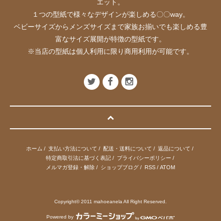
エット。
１つの型紙で様々なデザインが楽しめる〇〇way。
ベビーサイズからメンズサイズまで家族お揃いでも楽しめる豊
富なサイズ展開が特徴の型紙です。
※当店の型紙は個人利用に限り商用利用が可能です。
ホーム
/
支払い方法について
/
配送・送料について
/
返品について
/
特定商取引法に基づく表記
/
プライバシーポリシー
/
メルマガ登録・解除
/
ショップブログ
/
RSS
/
ATOM
Copyright© 2011 mahoeanela All Right Reserved.
Powered by