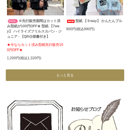
※先行販売期間はカット済
型紙 【９way】 かんたんプル
み型紙が100円OFF★ 型紙 【7wa
900円(税込990円)
y】 ハイライズフリルスカパン - ジ
ュニア - 【QR仕様書付き】
★今ならカット済み型紙先行販売10
0円OFF★
1,200円(税込1,320円)
もっと見る