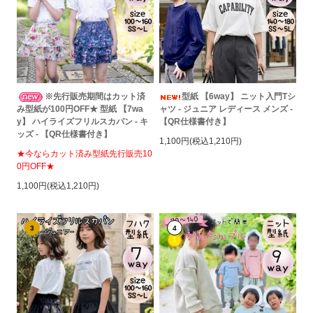
※先行販売期間はカット済
型紙 【6way】 ニット入門Tシ
み型紙が100円OFF★ 型紙 【7wa
ャツ - ジュニア レディース メンズ -
y】 ハイライズフリルスカパン - キ
【QR仕様書付き】
ッズ - 【QR仕様書付き】
1,100円(税込1,210円)
★今ならカット済み型紙先行販売10
0円OFF★
1,100円(税込1,210円)
3
4